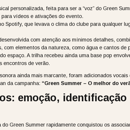
cal personalizada, feita para ser a “voz” do Green Sum
a para vídeos e ativações do evento.
 no Spotify, que levava o clima do clube para qualquer lug
i desenvolvida com atenção aos mínimos detalhes, comb
es, com elementos da natureza, como água e cantos de
s do espaço. A trilha recebeu ainda uma base pop envol
os encontros de verão.
e sonora ainda mais marcante, foram adicionados vocais
ogan da campanha:
“Green Summer – O melhor do verã
os: emoção, identificação 
a do Green Summer rapidamente conquistou os associad