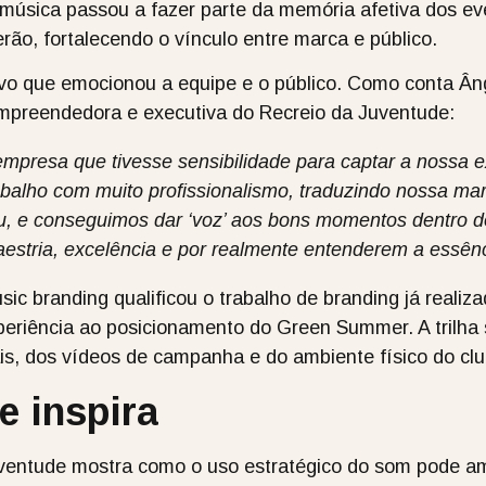
 música passou a fazer parte da memória afetiva dos e
erão, fortalecendo o vínculo entre marca e público.
tivo que emocionou a equipe e o público. Como conta Âng
preendedora e executiva do Recreio da Juventude:
resa que tivesse sensibilidade para captar a nossa ex
abalho com muito profissionalismo, traduzindo nossa m
cou, e conseguimos dar ‘voz’ aos bons momentos dentro d
stria, excelência e por realmente entenderem a essênc
ic branding qualificou o trabalho de branding já realiz
riência ao posicionamento do Green Summer. A trilha 
tais, dos vídeos de campanha e do ambiente físico do c
 inspira
ventude mostra como o uso estratégico do som pode am