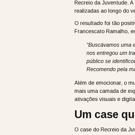
Recreio da Juventude. A
realizadas ao longo do v
O resultado foi tão posi
Francescato Ramalho,
em
“Buscávamos uma emp
nos entregou um tr
público se identifi
Recomendo pela mae
Além de emocionar, o mus
mais uma camada de expe
ativações visuais e digi
Um case que
O case do Recreio da Ju