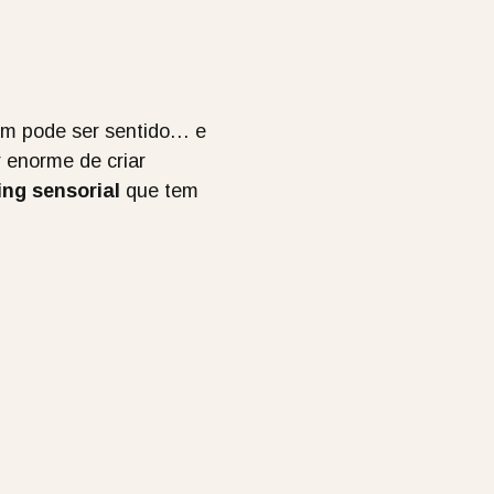
bém pode ser sentido… e
 enorme de criar
ng sensorial
que tem