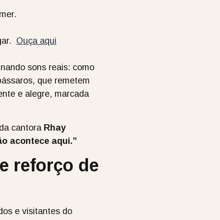
mer.
ar.
Ouça aqui
inando sons reais: como
 pássaros, que remetem
vente e alegre, marcada
 da cantora
Rhay
o acontece aqui.”
e reforço de
os e visitantes do