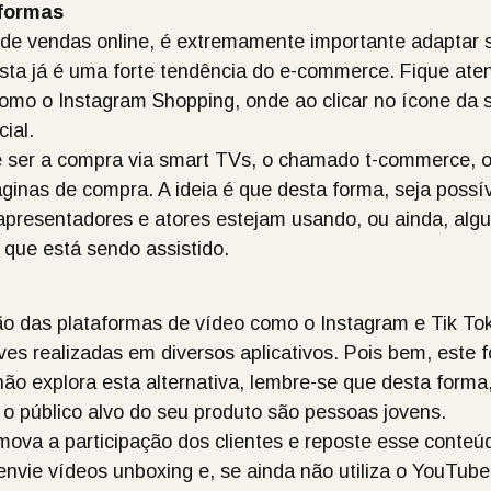
formas
de vendas online, é extremamente importante adaptar 
 esta já é uma forte tendência do e-commerce. Fique ate
como o Instagram Shopping, onde ao clicar no ícone da 
ial.
e ser a compra via smart TVs, o chamado t-commerce,
áginas de compra. A ideia é que desta forma, seja poss
presentadores e atores estejam usando, ou ainda, algum
 que está sendo assistido.
o das plataformas de vídeo como o Instagram e Tik Tok
es realizadas em diversos aplicativos. Pois bem, este 
 não explora esta alternativa, lembre-se que desta form
 o público alvo do seu produto são pessoas jovens.
omova a participação dos clientes e reposte esse conteú
 envie vídeos unboxing e, se ainda não utiliza o YouTube