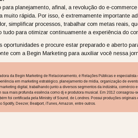
 para planejamento, afinal, a revolução do e-commerce
a muito rápida. Por isso, é extremamente importante 
, simplificar processos, trabalhar com metas reais, 
o tudo para otimizar continuamente a experiência do co
s oportunidades e procure estar preparado e aberto par
onte com a Begin Marketing para auxiliar você nessa jor
dadora da Begin Marketing de Relacionamento, é Relações Públicas e especialista
eriência em marketing estratégico, planejamento de mídia, organização de event
arketing digital, trabalhando junto a diversos segmentos da indústria, comércio
 sua mais profunda essência como dj e produtora musical. Em 2012 consagrou-s
ambém foi certificada pela Ministry of Sound, de Londres. Possui produções origina
o Spotify, Deezer, Beatport, iTunes, Amazon, entre outros.