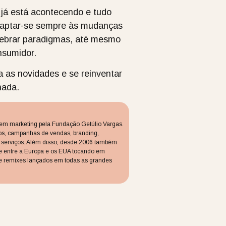
 já está acontecendo e tudo
adaptar-se sempre às mudanças
quebrar paradigmas, até mesmo
nsumidor.
a as novidades e se reinventar
nada.
 em marketing pela Fundação Getúlio Vargas.
os, campanhas de vendas, branding,
 e serviços. Além disso, desde 2006 também
e entre a Europa e os EUA tocando em
is e remixes lançados em todas as grandes