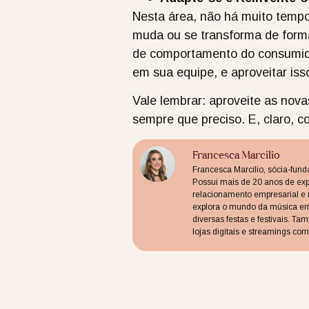
Nesta área, não há muito tempo
muda ou se transforma de form
de comportamento do consumidor
em sua equipe, e aproveitar iss
Vale lembrar: aproveite as nova
sempre que preciso. E, claro, c
Francesca Marcilio
Francesca Marcilio, sócia-fun
Possui mais de 20 anos de exp
relacionamento empresarial e m
explora o mundo da música em
diversas festas e festivais. T
lojas digitais e streamings com