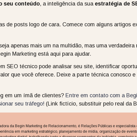
o seu conteúdo
, a inteligência da sua
estratégia de 
s de posts logo de cara. Comece com alguns artigos ex
seja apenas mais um na multidão, mas uma verdadeira m
Begin Marketing está aqui para ajudar.
m SEO técnico pode analisar seu site, identificar oport
valor que você oferece. Deixe a parte técnica conosco e
log em um ímã de clientes?
Entre em contato com a Be
onar seu tráfego!
(Link fictício, substituir pelo real da
dadora da Begin Marketing de Relacionamento, é Relações Públicas e especialista
eriência em marketing estratégico, planejamento de mídia, organização de event
arketing digital, trabalhando junto a diversos segmentos da indústria, comércio