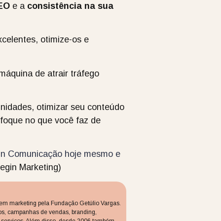
SEO
e a
consistência na sua
celentes, otimize-os e
áquina de atrair tráfego
unidades, otimizar seu conteúdo
 foque no que você faz de
gin Comunicação hoje mesmo e
 Begin Marketing)
 em marketing pela Fundação Getúlio Vargas.
os, campanhas de vendas, branding,
 e serviços. Além disso, desde 2006 também