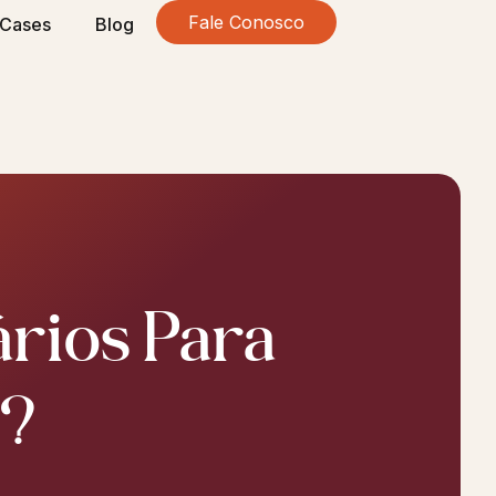
Fale Conosco
Cases
Blog
rios Para
g?