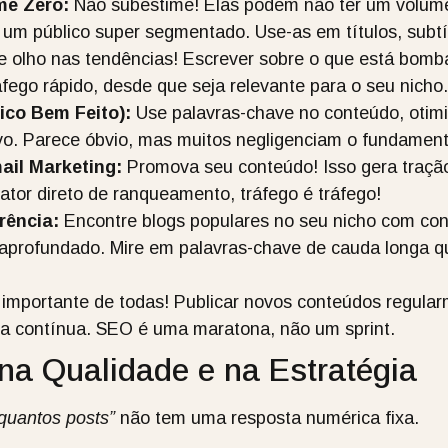
me Zero:
Não subestime! Elas podem não ter um volume
 um público super segmentado. Use-as em títulos, subtí
 olho nas tendências! Escrever sobre o que está bomb
áfego rápido, desde que seja relevante para o seu nicho.
ico Bem Feito):
Use palavras-chave no conteúdo, otim
ivo. Parece óbvio, mas muitos negligenciam o fundament
ail Marketing:
Promova seu conteúdo! Isso gera tração 
ator direto de ranqueamento, tráfego é tráfego!
rência:
Encontre blogs populares no seu nicho com con
 aprofundado. Mire em palavras-chave de cauda longa 
importante de todas! Publicar novos conteúdos regularm
rma contínua. SEO é uma maratona, não um sprint.
na Qualidade e na Estratégia
quantos posts”
não tem uma resposta numérica fixa.